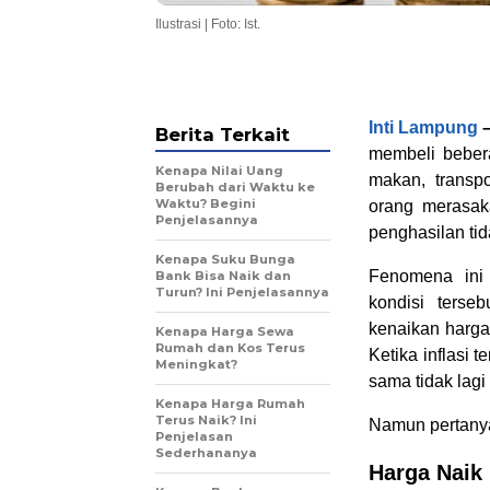
Ilustrasi | Foto: Ist.
Inti Lampung
Berita Terkait
membeli beber
Kenapa Nilai Uang
makan, transpo
Berubah dari Waktu ke
Waktu? Begini
orang merasak
Penjelasannya
penghasilan tid
Kenapa Suku Bunga
Fenomena ini
Bank Bisa Naik dan
Turun? Ini Penjelasannya
kondisi terseb
kenaikan harga
Kenapa Harga Sewa
Rumah dan Kos Terus
Ketika inflasi 
Meningkat?
sama tidak lag
Kenapa Harga Rumah
Terus Naik? Ini
Namun pertanya
Penjelasan
Sederhananya
Harga Naik