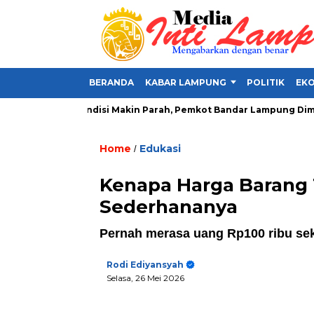
BERANDA
KABAR LAMPUNG
POLITIK
EKO
slu
Kondisi Makin Parah, Pemkot Bandar Lampung Diminta Se
Home
Edukasi
/
Kenapa Harga Barang T
Sederhananya
Pernah merasa uang Rp100 ribu sek
Rodi Ediyansyah
Selasa, 26 Mei 2026