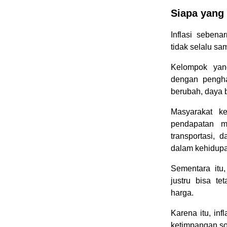
Siapa yang
Inflasi seben
tidak selalu sa
Kelompok yan
dengan penghas
berubah, daya 
Masyarakat ke
pendapatan m
transportasi, 
dalam kehidupan
Sementara itu
justru bisa t
harga.
Karena itu, in
ketimpangan so