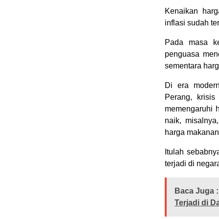
Kenaikan har
inflasi sudah te
Pada masa ker
penguasa menc
sementara harg
Di era modern
Perang, krisis
memengaruhi ha
naik, misalnya
harga makanan 
Itulah sebabny
terjadi di nega
Baca Juga :
Terjadi di D