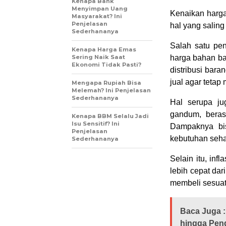
Kenapa Bank
Menyimpan Uang
Kenaikan harga
Masyarakat? Ini
Penjelasan
hal yang saling
Sederhananya
Salah satu pe
Kenapa Harga Emas
Sering Naik Saat
harga bahan bak
Ekonomi Tidak Pasti?
distribusi bar
jual agar teta
Mengapa Rupiah Bisa
Melemah? Ini Penjelasan
Sederhananya
Hal serupa ju
gandum, beras
Kenapa BBM Selalu Jadi
Isu Sensitif? Ini
Dampaknya bi
Penjelasan
kebutuhan sehar
Sederhananya
Selain itu, inf
lebih cepat dar
membeli sesuatu
Baca Juga :
hingga Pen