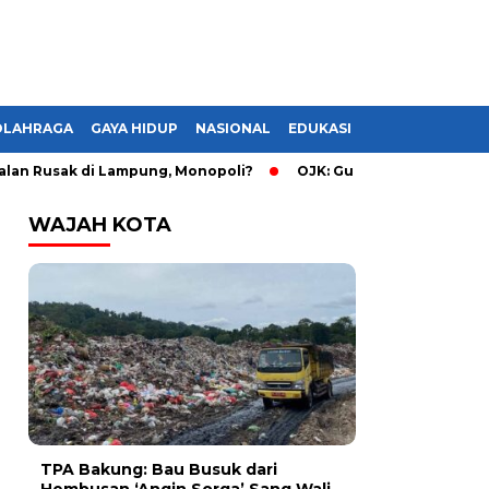
OLAHRAGA
GAYA HIDUP
NASIONAL
EDUKASI
usak di Lampung, Monopoli?
OJK: Guru dan Pelajar Rentan Terj
WAJAH KOTA
TPA Bakung: Bau Busuk dari
Hembusan ‘Angin Sorga’ Sang Wali