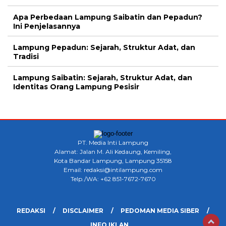
Apa Perbedaan Lampung Saibatin dan Pepadun?
Ini Penjelasannya
Lampung Pepadun: Sejarah, Struktur Adat, dan
Tradisi
Lampung Saibatin: Sejarah, Struktur Adat, dan
Identitas Orang Lampung Pesisir
PT. Media Inti Lampung
Alamat: Jalan M. Ali Kedaung, Kemiling,
Kota Bandar Lampung, Lampung 35158
Email: redaksi@intilampung.com
Telp./WA: +62 851-7672-7670
REDAKSI
DISCLAIMER
PEDOMAN MEDIA SIBER
INFO IKLAN