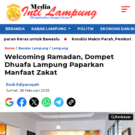
BERANDA
KABAR LAMPUNG
POLITIK
EKONOMI DAN BI
mparan Keras untuk Bawaslu
Kondisi Makin Parah, Pemkot Band
/
/
Home
Bandar Lampung
Lampung
Welcoming Ramadan, Dompet
Dhuafa Lampung Paparkan
Manfaat Zakat
Rodi Ediyansyah
Jumat, 28 Februari 2025
Perbesar
Perbesar