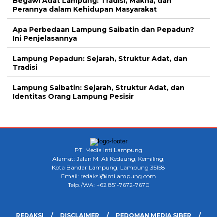
Begawi Adat Lampung: Tradisi, Makna, dan
Perannya dalam Kehidupan Masyarakat
Apa Perbedaan Lampung Saibatin dan Pepadun?
Ini Penjelasannya
Lampung Pepadun: Sejarah, Struktur Adat, dan
Tradisi
Lampung Saibatin: Sejarah, Struktur Adat, dan
Identitas Orang Lampung Pesisir
PT. Media Inti Lampung
Alamat: Jalan M. Ali Kedaung, Kemiling,
Kota Bandar Lampung, Lampung 35158
Email: redaksi@intilampung.com
Telp./WA: +62 851-7672-7670
REDAKSI
DISCLAIMER
PEDOMAN MEDIA SIBER