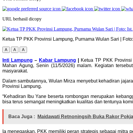
URL berhasil dicopy
Ketua TP PKK Provinsi Lampung, Purnama Wulan Sari | Foto: 
A
A
A
Inti Lampung
–
Kabar Lampung
|
Ketua TP PKK Provinsi 
Mahan Agung, Senin (11/5/2026) malam. Kegiatan terseb
masyarakat.
Dalam sambutannya, Wulan Mirza menyebut kehadiran jajar
Provinsi Lampung.
“Kehadiran Ibu Yane beserta rombongan merupakan kebangga
bisa terus semangat meningkatkan kualitas dan tentunya ko
Baca Juga :
Maidawati Retnoningsih Buka Rakor Pok
Ia menegaskan, PKK memiliki peran strategis sebagai mitr