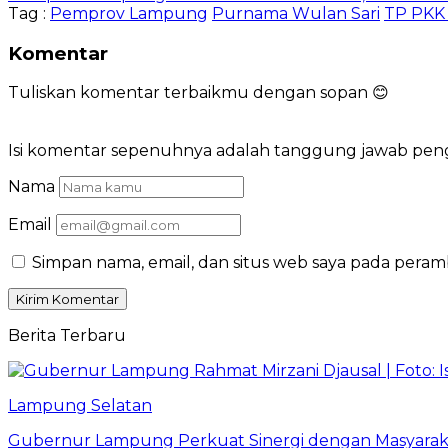
Tag :
Pemprov Lampung
Purnama Wulan Sari
TP PKK
Komentar
Tuliskan komentar terbaikmu dengan sopan 😊
Isi komentar sepenuhnya adalah tanggung jawab pe
Nama
Email
Simpan nama, email, dan situs web saya pada peram
Berita Terbaru
Lampung Selatan
Gubernur Lampung Perkuat Sinergi dengan Masyaraka