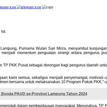
Ist.
Lampung, Purnama Wulan Sari Mirza, menyambut kunjungan
ut menjadi momentum penguatan sinergi antara pengurus p
an TP PKK Pusat sebagai dorongan bagi pengurus daerah untu
an kami semua, sekaligus menjadi penyemangat, motivasi unt
mitmen bersama untuk melaksanakan 10 Program Pokok PKK,” uj
ja Bunda PAUD se-Provinsi Lampung Tahun 2024
a pemerintah dalam pemberdayaan masyarakat. Menurutnya, TP 