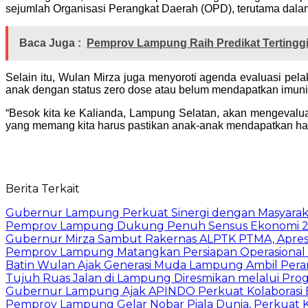
sejumlah Organisasi Perangkat Daerah (OPD), terutama dal
Baca Juga :
Pemprov Lampung Raih Predikat Tertingg
Selain itu, Wulan Mirza juga menyoroti agenda evaluasi pe
anak dengan status zero dose atau belum mendapatkan imuni
“Besok kita ke Kalianda, Lampung Selatan, akan mengevalu
yang memang kita harus pastikan anak-anak mendapatkan hak
Berita Terkait
Gubernur Lampung Perkuat Sinergi dengan Masyaraka
Pemprov Lampung Dukung Penuh Sensus Ekonomi 2
Gubernur Mirza Sambut Rakernas ALPTK PTMA, Apresi
Pemprov Lampung Matangkan Persiapan Operasional 
Batin Wulan Ajak Generasi Muda Lampung Ambil Pe
Tujuh Ruas Jalan di Lampung Diresmikan melalui Prog
Gubernur Lampung Ajak APINDO Perkuat Kolaborasi 
Pemprov Lampung Gelar Nobar Piala Dunia, Perkuat 