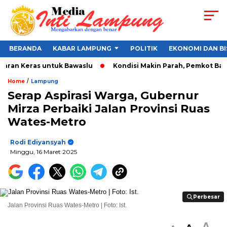
BERANDA
KABAR LAMPUNG
POLITIK
EKONOMI DAN BI
ran Keras untuk Bawaslu
Kondisi Makin Parah, Pemkot Bandar
/
Home
Lampung
Serap Aspirasi Warga, Gubernur
Mirza Perbaiki Jalan Provinsi Ruas
Wates-Metro
Rodi Ediyansyah
Minggu, 16 Maret 2025
Perbesar
Perbesar
Jalan Provinsi Ruas Wates-Metro | Foto: Ist.
A