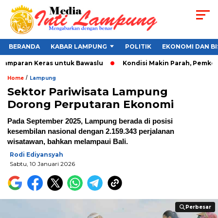
BERANDA
KABAR LAMPUNG
POLITIK
EKONOMI DAN BI
Tamparan Keras untuk Bawaslu
Kondisi Makin Parah, Pemkot B
/
Home
Lampung
Sektor Pariwisata Lampung
Dorong Perputaran Ekonomi
Pada September 2025, Lampung berada di posisi
kesembilan nasional dengan 2.159.343 perjalanan
wisatawan, bahkan melampaui Bali.
Rodi Ediyansyah
Sabtu, 10 Januari 2026
Perbesar
Perbesar