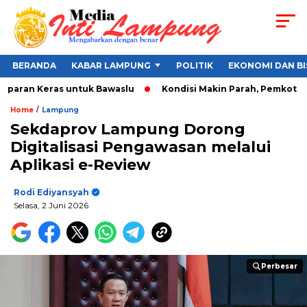
BERANDA
KABAR LAMPUNG
POLITIK
EKONOMI DAN BI
paran Keras untuk Bawaslu
Kondisi Makin Parah, Pemkot Banda
/
Home
Lampung
Sekdaprov Lampung Dorong
Digitalisasi Pengawasan melalui
Aplikasi e-Review
Rodi Ediyansyah
Selasa, 2 Juni 2026
Perbesar
Perbesar