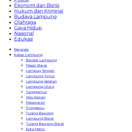
Ekonomi dan Bisnis
Hukum dan Kriminal
Budaya Lampung
Olahraga
Gaya Hidup
Nasional
Edukasi
Beranda
Kabar Lampung
Bandar Lampung
Pesisir Barat
Lampug Tengah
Lampung Timur
Lampung Selatan
Lampung Utara
Tanggamus
Way Kanan
Pesawaran
Pringsewu
Tulang Bawang
Lampung Barat
Tulang Bawang Barat
Kota Metro