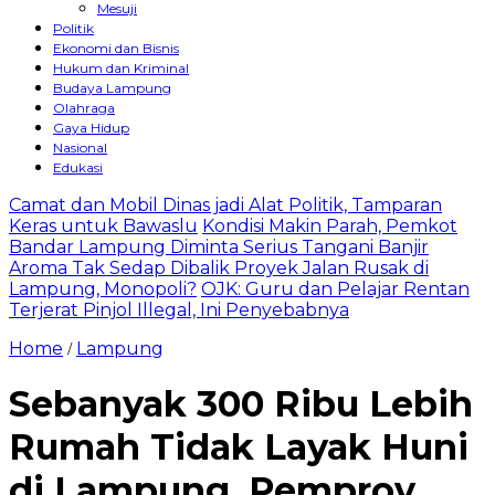
Mesuji
Politik
Ekonomi dan Bisnis
Hukum dan Kriminal
Budaya Lampung
Olahraga
Gaya Hidup
Nasional
Edukasi
Camat dan Mobil Dinas jadi Alat Politik, Tamparan
Keras untuk Bawaslu
Kondisi Makin Parah, Pemkot
Bandar Lampung Diminta Serius Tangani Banjir
Aroma Tak Sedap Dibalik Proyek Jalan Rusak di
Lampung, Monopoli?
OJK: Guru dan Pelajar Rentan
Terjerat Pinjol Illegal, Ini Penyebabnya
Home
Lampung
/
Sebanyak 300 Ribu Lebih
Rumah Tidak Layak Huni
di Lampung, Pemprov