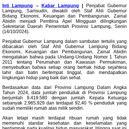
Inti Lampung
–
Kabar Lampung
|
Penjabat Gubernur
Lampung, Samsudin, diwakili oleh Staf Ahli Gubernur
Bidang Ekonomi, Keuangan dan Pembangunan, Zainal
Abidin menjadi Pembina Apel Mingguan dilingkungan
Sekretariat Daerah Pemerintah Provinsi Lampung, Senin
(14/10/2024).
Penjabat Gubernur Lampung dalam sambutan tertulis yang
dibacakan oleh Staf Ahli Gubernur Lampung Bidang
Ekonomi, Keuangan dan Pembangunan, Zainal Abidin
mengatakan bahwa pada Undang-Undang Nomor 1 Tahun
2011 tentang Perumahan dan Kawasan Permukiman,
menyebutkan bahwa setiap orang berhak hidup sejahtera
lahir dan batin bertempat tinggal, dan mendapatkan
lingkungan hidup yang baik dan sehat.
Berdasarkan data dari Provinsi Lampung Dalam Angka
Tahun 2024, data jumlah penduduk di Provinsi Lampung
berjumlah 9.419.580 dengan jumlah Kepala Keluarga
sebanyak 2.965.929 dan terdapat 92,40 % penduduk yang
sudah memiliki rumah atas milik sendiri.
Akan tetapi masih terdapat ribuan rumah yang tidak
memenuhi standar kesehatan dan keselamatan yang
berdampak pada kualitas hidup masyarakat. Hingga saat ini