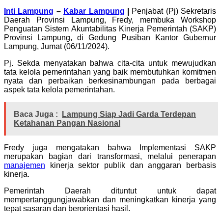
Inti Lampung
–
Kabar Lampung
|
Penjabat (Pj) Sekretaris
Daerah Provinsi Lampung, Fredy, membuka Workshop
Penguatan Sistem Akuntabilitas Kinerja Pemerintah (SAKP)
Provinsi Lampung, di Gedung Pusiban Kantor Gubernur
Lampung, Jumat (06/11/2024).
Pj. Sekda menyatakan bahwa cita-cita untuk mewujudkan
tata kelola pemerintahan yang baik membutuhkan komitmen
nyata dan perbaikan berkesinambungan pada berbagai
aspek tata kelola pemerintahan.
Baca Juga :
Lampung Siap Jadi Garda Terdepan
Ketahanan Pangan Nasional
Fredy juga mengatakan bahwa Implementasi SAKP
merupakan bagian dari transformasi, melalui penerapan
manajemen
kinerja sektor publik dan anggaran berbasis
kinerja.
Pemerintah Daerah dituntut untuk dapat
mempertanggungjawabkan dan meningkatkan kinerja yang
tepat sasaran dan berorientasi hasil.