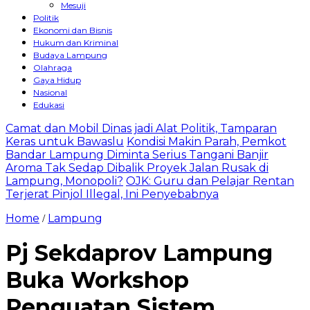
Mesuji
Politik
Ekonomi dan Bisnis
Hukum dan Kriminal
Budaya Lampung
Olahraga
Gaya Hidup
Nasional
Edukasi
Camat dan Mobil Dinas jadi Alat Politik, Tamparan
Keras untuk Bawaslu
Kondisi Makin Parah, Pemkot
Bandar Lampung Diminta Serius Tangani Banjir
Aroma Tak Sedap Dibalik Proyek Jalan Rusak di
Lampung, Monopoli?
OJK: Guru dan Pelajar Rentan
Terjerat Pinjol Illegal, Ini Penyebabnya
Home
Lampung
/
Pj Sekdaprov Lampung
Buka Workshop
Penguatan Sistem