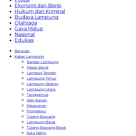
Ekonomi dan Bisnis
Hukum dan Kriminal
Budaya Lampung
Olahraga
Gaya Hidup
Nasional
Edukasi
Beranda
Kabar Lampung
Bandar Lampung
Pesisir Barat
Lampug Tengah
Lampung Timur
Lampung Selatan
Lampung Utara
Tanggamus
Way Kanan
Pesawaran
Pringsewu
Tulang Bawang
Lampung Barat
Tulang Bawang Barat
Kota Metro