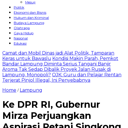
Mesuji
Politik
Ekonomi dan Bisnis
Hukum dan Kriminal
Budaya Lampung
Olahraga
Gaya Hidup
Nasional
Edukasi
Camat dan Mobil Dinas jadi Alat Politik, Tamparan
Keras untuk Bawaslu
Kondisi Makin Parah, Pemkot
Bandar Lampung Diminta Serius Tangani Banjir
Aroma Tak Sedap Dibalik Proyek Jalan Rusak di
Lampung, Monopoli?
OJK: Guru dan Pelajar Rentan
Terjerat Pinjol Illegal, Ini Penyebabnya
Home
Lampung
/
Ke DPR RI, Gubernur
Mirza Perjuangkan
Aspirasi Petani Singkong