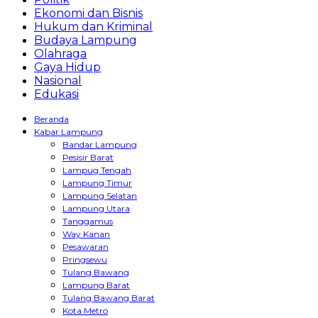
Ekonomi dan Bisnis
Hukum dan Kriminal
Budaya Lampung
Olahraga
Gaya Hidup
Nasional
Edukasi
Beranda
Kabar Lampung
Bandar Lampung
Pesisir Barat
Lampug Tengah
Lampung Timur
Lampung Selatan
Lampung Utara
Tanggamus
Way Kanan
Pesawaran
Pringsewu
Tulang Bawang
Lampung Barat
Tulang Bawang Barat
Kota Metro