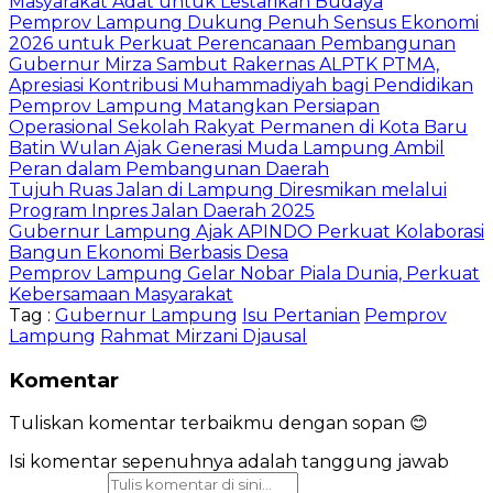
Masyarakat Adat untuk Lestarikan Budaya
Pemprov Lampung Dukung Penuh Sensus Ekonomi
2026 untuk Perkuat Perencanaan Pembangunan
Gubernur Mirza Sambut Rakernas ALPTK PTMA,
Apresiasi Kontribusi Muhammadiyah bagi Pendidikan
Pemprov Lampung Matangkan Persiapan
Operasional Sekolah Rakyat Permanen di Kota Baru
Batin Wulan Ajak Generasi Muda Lampung Ambil
Peran dalam Pembangunan Daerah
Tujuh Ruas Jalan di Lampung Diresmikan melalui
Program Inpres Jalan Daerah 2025
Gubernur Lampung Ajak APINDO Perkuat Kolaborasi
Bangun Ekonomi Berbasis Desa
Pemprov Lampung Gelar Nobar Piala Dunia, Perkuat
Kebersamaan Masyarakat
Tag :
Gubernur Lampung
Isu Pertanian
Pemprov
Lampung
Rahmat Mirzani Djausal
Komentar
Tuliskan komentar terbaikmu dengan sopan 😊
Isi komentar sepenuhnya adalah tanggung jawab