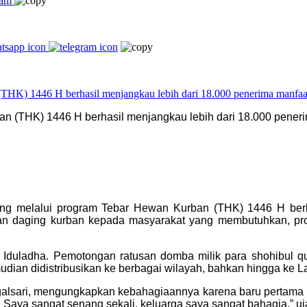
(THK) 1446 H berhasil menjangkau lebih dari 18.000 penerima
 melalui program Tebar Hewan Kurban (THK) 1446 H berhas
ikan daging kurban kepada masyarakat yang membutuhkan, pr
at Iduladha. Pemotongan ratusan domba milik para shohibul q
udian didistribusikan ke berbagai wilayah, bahkan hingga ke
egalsari, mengungkapkan kebahagiaannya karena baru pertama k
Saya sangat senang sekali, keluarga saya sangat bahagia,” uj