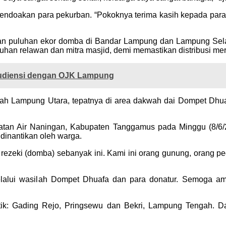
 mendoakan para pekurban. “Pokoknya terima kasih kepada par
an puluhan ekor domba di Bandar Lampung dan Lampung Selata
uhan relawan dan mitra masjid, demi memastikan distribusi mer
udiensi dengan OJK Lampung
ayah Lampung Utara, tepatnya di area dakwah dai Dompet Dhuaf
amatan Air Naningan, Kabupaten Tanggamus pada Minggu (8/6
dinantikan oleh warga.
rezeki (domba) sebanyak ini. Kami ini orang gunung, orang pe
elalui wasilah Dompet Dhuafa dan para donatur. Semoga ama
itik: Gading Rejo, Pringsewu dan Bekri, Lampung Tengah. D