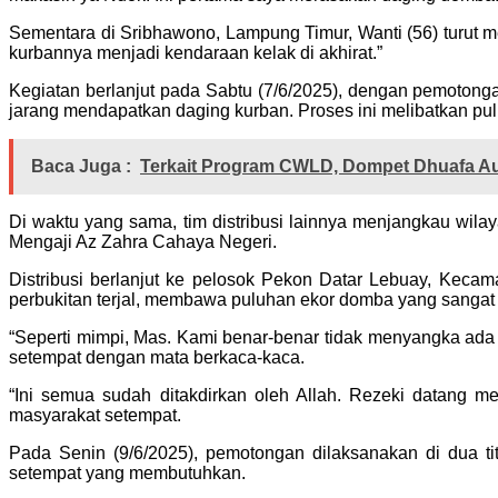
Sementara di Sribhawono, Lampung Timur, Wanti (56) turut
kurbannya menjadi kendaraan kelak di akhirat.”
Kegiatan berlanjut pada Sabtu (7/6/2025), dengan pemotong
jarang mendapatkan daging kurban. Proses ini melibatkan pul
Baca Juga :
Terkait Program CWLD, Dompet Dhuafa A
Di waktu yang sama, tim distribusi lainnya menjangkau wil
Mengaji Az Zahra Cahaya Negeri.
Distribusi berlanjut ke pelosok Pekon Datar Lebuay, Kec
perbukitan terjal, membawa puluhan ekor domba yang sangat 
“Seperti mimpi, Mas. Kami benar-benar tidak menyangka ada 
setempat dengan mata berkaca-kaca.
“Ini semua sudah ditakdirkan oleh Allah. Rezeki datang m
masyarakat setempat.
Pada Senin (9/6/2025), pemotongan dilaksanakan di dua t
setempat yang membutuhkan.