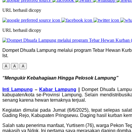
URL berhasil dicopy
URL berhasil dicopy
Dompet Dhuafa Lampung melalui program Tebar Hewan Kurban 
Ist.
A
A
A
“Mengukir Kebahagiaan Hingga Pelosok Lampung”
Inti Lampung
–
Kabar Lampung
|
Dompet Dhuafa Lampung
kabupaten/kota se-Provinsi Lampung. Selain mendistribus
senang karena hewan ternaknya terjual.
Kegiatan dimulai pada Jumat (6/6/2025), tepat selepas sal
Gading Rejo, Kabupaten Pringsewu. Daging hasil kurban kem
Salah satu penerima manfaat, Yurtisem (76), warga Pekon T
makasih ya Ndok. Ini pertama saya merasakan daging domba. 