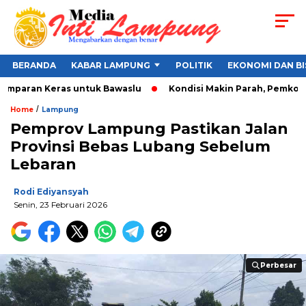
BERANDA
KABAR LAMPUNG
POLITIK
EKONOMI DAN BI
amparan Keras untuk Bawaslu
Kondisi Makin Parah, Pemkot Ba
/
Home
Lampung
Pemprov Lampung Pastikan Jalan
Provinsi Bebas Lubang Sebelum
Lebaran
Rodi Ediyansyah
Senin, 23 Februari 2026
Perbesar
Perbesar