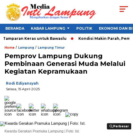
BERANDA
KABAR LAMPUNG
POLITIK
EKONOMI DAN BI
k, Tamparan Keras untuk Bawaslu
Kondisi Makin Parah, Pemkot
/
/
Home
Lampung
Lampung Timur
Pemprov Lampung Dukung
Pembinaan Generasi Muda Melalui
Kegiatan Kepramukaan
Rodi Ediyansyah
Selasa, 15 April 2025
Perbesar
Perbesar
Kwarda Gerakan Pramuka Lampung | Foto: Ist.