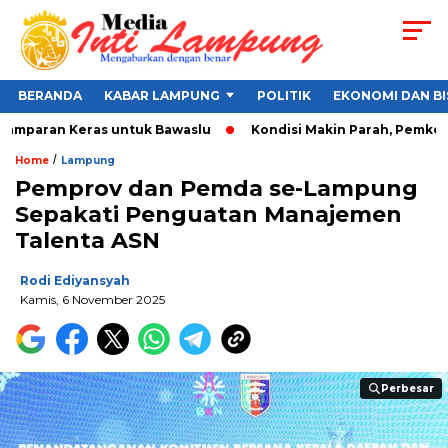
BERANDA
KABAR LAMPUNG
POLITIK
EKONOMI DAN BI
Tamparan Keras untuk Bawaslu
Kondisi Makin Parah, Pemkot B
/
Home
Lampung
Pemprov dan Pemda se-Lampung
Sepakati Penguatan Manajemen
Talenta ASN
Rodi Ediyansyah
Kamis, 6 November 2025
Perbesar
Perbesar