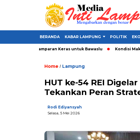
BERANDA
KABAR LAMPUNG
POLITIK
EKO
lat Politik, Tamparan Keras untuk Bawaslu
Kondisi Makin Par
Home
Lampung
/
HUT ke-54 REI Digela
Tekankan Peran Strate
Rodi Ediyansyah
Selasa, 5 Mei 2026