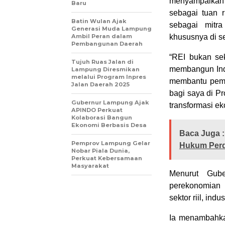
menyampaikan 
Baru
sebagai tuan r
Batin Wulan Ajak
sebagai mitr
Generasi Muda Lampung
Ambil Peran dalam
khususnya di s
Pembangunan Daerah
“REI bukan sek
Tujuh Ruas Jalan di
membangun Indo
Lampung Diresmikan
melalui Program Inpres
membantu peme
Jalan Daerah 2025
bagi saya di P
Gubernur Lampung Ajak
transformasi ek
APINDO Perkuat
Kolaborasi Bangun
Ekonomi Berbasis Desa
Baca Juga :
Pemprov Lampung Gelar
Hukum Perd
Nobar Piala Dunia,
Perkuat Kebersamaan
Masyarakat
Menurut Gube
perekonomian 
sektor riil, in
Ia menambahka