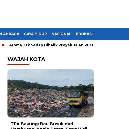
OLAHRAGA
GAYA HIDUP
NASIONAL
EDUKASI
roma Tak Sedap Dibalik Proyek Jalan Rusak di Lampung, Monopoli
WAJAH KOTA
TPA Bakung: Bau Busuk dari
Hembusan ‘Angin Sorga’ Sang Wali