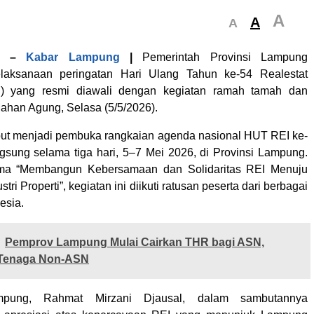
A
A
A
–
Kabar Lampung
|
Pemerintah Provinsi Lampung
aksanaan peringatan Hari Ulang Tahun ke-54 Realestat
I) yang resmi diawali dengan kegiatan ramah tamah dan
Mahan Agung, Selasa (5/5/2026).
but menjadi pembuka rangkaian agenda nasional HUT REI ke-
gsung selama tiga hari, 5–7 Mei 2026, di Provinsi Lampung.
ma “Membangun Kebersamaan dan Solidaritas REI Menuju
tri Properti”, kegiatan ini diikuti ratusan peserta dari berbagai
esia.
Pemprov Lampung Mulai Cairkan THR bagi ASN,
Tenaga Non-ASN
mpung, Rahmat Mirzani Djausal, dalam sambutannya