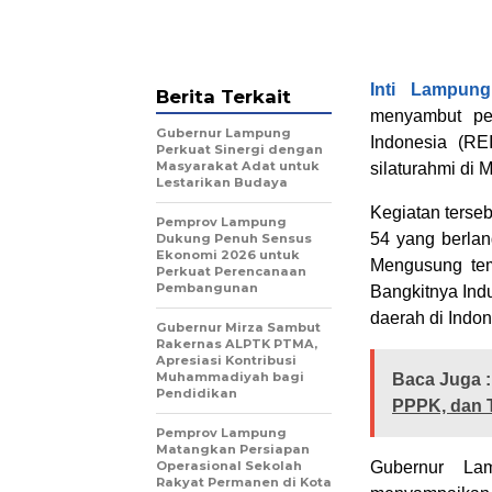
Inti Lampung
Berita Terkait
menyambut pel
Gubernur Lampung
Indonesia (RE
Perkuat Sinergi dengan
Masyarakat Adat untuk
silaturahmi di 
Lestarikan Budaya
Kegiatan terse
Pemprov Lampung
54 yang berlan
Dukung Penuh Sensus
Ekonomi 2026 untuk
Mengusung te
Perkuat Perencanaan
Pembangunan
Bangkitnya Indus
daerah di Indon
Gubernur Mirza Sambut
Rakernas ALPTK PTMA,
Apresiasi Kontribusi
Muhammadiyah bagi
Baca Juga :
Pendidikan
PPPK, dan 
Pemprov Lampung
Matangkan Persiapan
Operasional Sekolah
Gubernur La
Rakyat Permanen di Kota