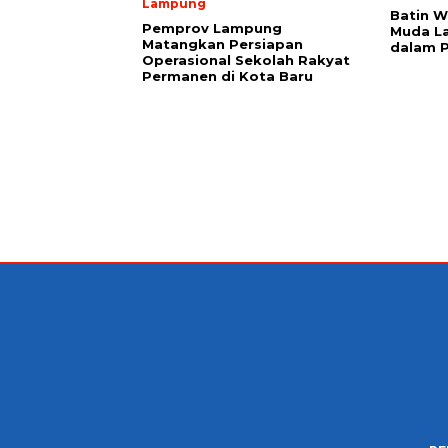
Lampung
Batin W
Pemprov Lampung
Muda L
Matangkan Persiapan
dalam 
Operasional Sekolah Rakyat
Permanen di Kota Baru