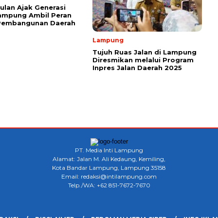
ulan Ajak Generasi
ampung Ambil Peran
Pembangunan Daerah
Lampung
Tujuh Ruas Jalan di Lampung
Diresmikan melalui Program
Inpres Jalan Daerah 2025
PT. Media Inti Lampung
Alamat: Jalan M. Ali Kedaung, Kemiling,
Kota Bandar Lampung, Lampung 35158
Email: redaksi@intilampung.com
Telp./WA: +62 851-7672-7670