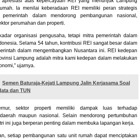
apresiasi atas kepercayaan REI yang menunjuk Lampung
umah. Ia menilai keberadaan REI memiliki peran strategis
a pemerintah dalam mendorong pembangunan nasional,
ektor perumahan dan properti.
adar organisasi pengusaha, tetapi mitra pemerintah dalam
nesia. Selama 54 tahun, kontribusi REI sangat besar dalam
rintah dalam mengembangkan Nusantara ini. REI kedepan
rovinsi Lampung adalah mitra kami kedepan dalam melakukan
onomi,” ujarnya.
Semen Baturaja-Kejati Lampung Jalin Kerjasama Soal
ata dan TUN
rnur, sektor properti memiliki dampak luas terhadap
daerah maupun nasional. Selain mendorong pertumbuhan
dustri ini juga berperan penting dalam membuka lapangan kerja.
n, setiap pembangunan satu unit rumah dapat menciptakan