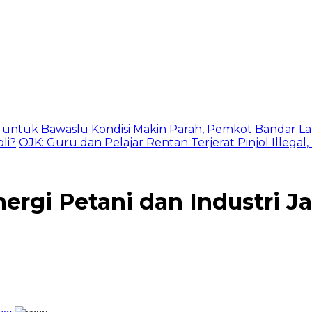
as untuk Bawaslu
Kondisi Makin Parah, Pemkot Bandar La
li?
OJK: Guru dan Pelajar Rentan Terjerat Pinjol Illegal
ergi Petani dan Industri J