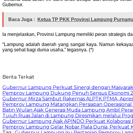
Gubernur.
Baca Juga :
Ketua TP PKK Provinsi Lampung Purnama 
Ia menjelaskan, Provinsi Lampung memiliki peran strategis dala
“Lampung adalah daerah yang sangat kaya. Namun kekayaan
yang sehat bagi dunia usaha,” tegasnya. (*)
Berita Terkait
Gubernur Lampung Perkuat Sinergi dengan Masyaraka
Pemprov Lampung Dukung Penuh Sensus Ekonomi 2
Gubernur Mirza Sambut Rakernas ALPTK PTMA, Apresi
Pemprov Lampung Matangkan Persiapan Operasional 
Batin Wulan Ajak Generasi Muda Lampung Ambil Pe
Tujuh Ruas Jalan di Lampung Diresmikan melalui Prog
Gubernur Lampung Ajak APINDO Perkuat Kolaborasi 
Pemprov Lampung Gelar Nobar Piala Dunia, Perkuat 
Tag :
Gubernur Lampung
Isu Pertanian
Pemprov Lam