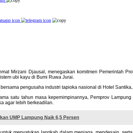
at Mirzani Djausal, menegaskan komitmen Pemerintah Provi
istem ubi kayu di Bumi Ruwa Jurai.
bersama pengusaha industri tapioka nasional di Hotel Santika,
ma satu tahun masa kepemimpinannya, Pemprov Lampung foku
a agar lebih berkeadilan.
an UMP Lampung Naik 6,5 Persen
as untuk menyatukan langkah dalam menjaga, mendesain, serta 