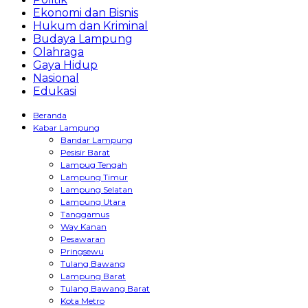
Ekonomi dan Bisnis
Hukum dan Kriminal
Budaya Lampung
Olahraga
Gaya Hidup
Nasional
Edukasi
Beranda
Kabar Lampung
Bandar Lampung
Pesisir Barat
Lampug Tengah
Lampung Timur
Lampung Selatan
Lampung Utara
Tanggamus
Way Kanan
Pesawaran
Pringsewu
Tulang Bawang
Lampung Barat
Tulang Bawang Barat
Kota Metro