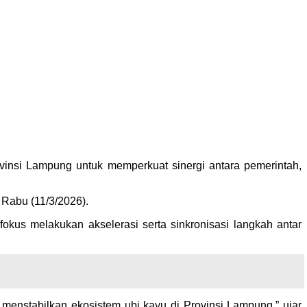
nsi Lampung untuk memperkuat sinergi antara pemerintah,
 Rabu (11/3/2026).
s melakukan akselerasi serta sinkronisasi langkah antar
menstabilkan ekosistem ubi kayu di Provinsi Lampung,” ujar