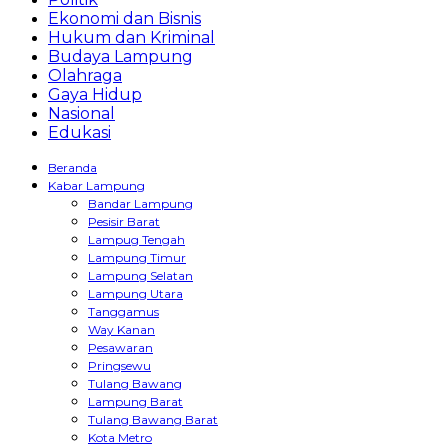
Ekonomi dan Bisnis
Hukum dan Kriminal
Budaya Lampung
Olahraga
Gaya Hidup
Nasional
Edukasi
Beranda
Kabar Lampung
Bandar Lampung
Pesisir Barat
Lampug Tengah
Lampung Timur
Lampung Selatan
Lampung Utara
Tanggamus
Way Kanan
Pesawaran
Pringsewu
Tulang Bawang
Lampung Barat
Tulang Bawang Barat
Kota Metro