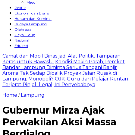
Mesuji
Politik
Ekonomi dan Bisnis
Hukum dan Kriminal
Budaya Lampung
Olahraga
Gaya Hidup
Nasional
Edukasi
Camat dan Mobil Dinas jadi Alat Politik, Tamparan
Keras untuk Bawaslu
Kondisi Makin Parah, Pemkot
Bandar Lampung Diminta Serius Tangani Banjir
Aroma Tak Sedap Dibalik Proyek Jalan Rusak di
Lampung, Monopoli?
OJK: Guru dan Pelajar Rentan
Terjerat Pinjol Illegal, Ini Penyebabnya
Home
Lampung
/
Gubernur Mirza Ajak
Perwakilan Aksi Massa
Berdialog