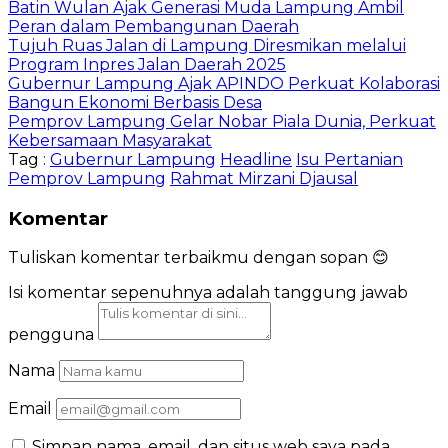
Batin Wulan Ajak Generasi Muda Lampung Ambil
Peran dalam Pembangunan Daerah
Tujuh Ruas Jalan di Lampung Diresmikan melalui
Program Inpres Jalan Daerah 2025
Gubernur Lampung Ajak APINDO Perkuat Kolaborasi
Bangun Ekonomi Berbasis Desa
Pemprov Lampung Gelar Nobar Piala Dunia, Perkuat
Kebersamaan Masyarakat
Tag :
Gubernur Lampung
Headline
Isu Pertanian
Pemprov Lampung
Rahmat Mirzani Djausal
Komentar
Tuliskan komentar terbaikmu dengan sopan 😊
Isi komentar sepenuhnya adalah tanggung jawab
pengguna
Nama
Email
Simpan nama, email, dan situs web saya pada