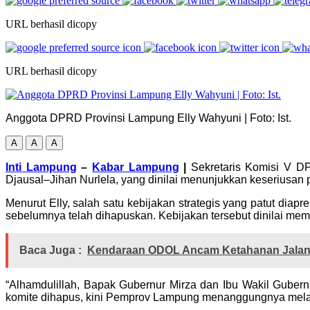
URL berhasil dicopy
URL berhasil dicopy
Anggota DPRD Provinsi Lampung Elly Wahyuni | Foto: Ist.
A
A
A
Inti Lampung
–
Kabar Lampung
|
Sekretaris Komisi V DP
Djausal–Jihan Nurlela, yang dinilai menunjukkan keseriusan
Menurut Elly, salah satu kebijakan strategis yang patut di
sebelumnya telah dihapuskan. Kebijakan tersebut dinilai mem
Baca Juga :
Kendaraan ODOL Ancam Ketahanan Jalan,
“Alhamdulillah, Bapak Gubernur Mirza dan Ibu Wakil Guber
komite dihapus, kini Pemprov Lampung menanggungnya melalu