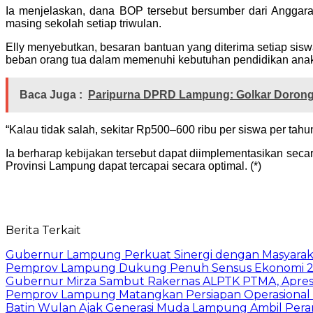
Ia menjelaskan, dana BOP tersebut bersumber dari Anggar
masing sekolah setiap triwulan.
Elly menyebutkan, besaran bantuan yang diterima setiap sisw
beban orang tua dalam memenuhi kebutuhan pendidikan ana
Baca Juga :
Paripurna DPRD Lampung: Golkar Dorong
“Kalau tidak salah, sekitar Rp500–600 ribu per siswa per tah
Ia berharap kebijakan tersebut dapat diimplementasikan seca
Provinsi Lampung dapat tercapai secara optimal. (*)
Berita Terkait
Gubernur Lampung Perkuat Sinergi dengan Masyaraka
Pemprov Lampung Dukung Penuh Sensus Ekonomi 2
Gubernur Mirza Sambut Rakernas ALPTK PTMA, Apresi
Pemprov Lampung Matangkan Persiapan Operasional 
Batin Wulan Ajak Generasi Muda Lampung Ambil Pe