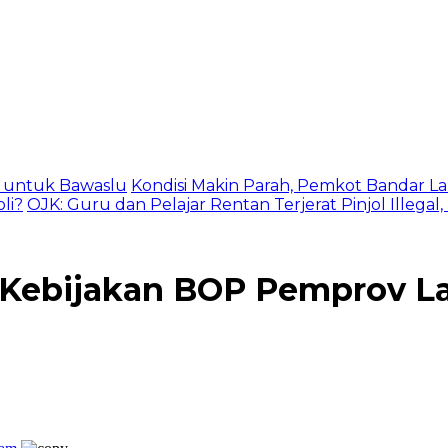
as untuk Bawaslu
Kondisi Makin Parah, Pemkot Bandar La
li?
OJK: Guru dan Pelajar Rentan Terjerat Pinjol Illegal
 Kebijakan BOP Pemprov 