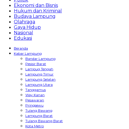
Ekonomi dan Bisnis
Hukum dan Kriminal
Budaya Lampung
Olahraga
Gaya Hidup
Nasional
Edukasi
Beranda
Kabar Lampung
Bandar Lampung
Pesisir Barat
Lampug Tengah
Lampung Timur
Lampung Selatan
Lampung Utara
Tanggamus
Way Kanan
Pesawaran
Pringsewu
Tulang Bawang
Lampung Barat
Tulang Bawang Barat
Kota Metro