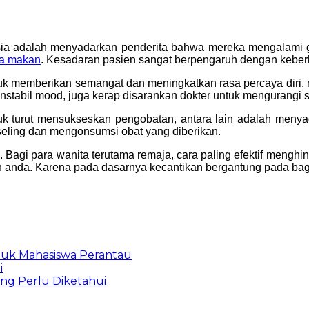
sia adalah menyadarkan penderita bahwa mereka mengalami ga
la makan
. Kesadaran pasien sangat berpengaruh dengan keber
k memberikan semangat dan meningkatkan rasa percaya diri, m
enstabil mood, juga kerap disarankan dokter untuk mengurangi s
k turut mensukseskan pengobatan, antara lain adalah menyad
seling dan mengonsumsi obat yang diberikan.
 Bagi para wanita terutama remaja, cara paling efektif menghi
uh anda. Karena pada dasarnya kecantikan bergantung pada bag
tuk Mahasiswa Perantau
i
ang Perlu Diketahui