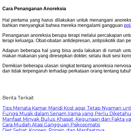
Cara Penanganan Anoreksia
Hal pertama yang harus dilakukan untuk menangani anorek
bahkan menyangkal bahwa mereka mengalami gangguan
po
Penanganan anoreksia berupa terapi melalui percakapan untu
terapi keluarga. Obat-obatan antidepresan, antipsikotik dan p
Adapun beberapa hal yang bisa anda lakukan di rumah untu
makan makanan yang diresepkan dokter, selalu ikuti sesi kon
Demikian beberapa ulasan singkat tentang anoreksia nervosa.
dan tidak terpengaruh terhadap perkataan orang tentang tub
Berita Terkait
Tips Menata Kamar Mandi Kost agar Tetap Nyaman un
Fungsi Musik dalam Senam Irama yang Perlu Diketahu
Manfaat Minyak Bulus: Khasiat, Kegunaan dan Fakta y
Cara Mudah Atasi Gangguan Psikosomatis
Diet Sehat: Konsep, Prinsip, dan Manfaatnya