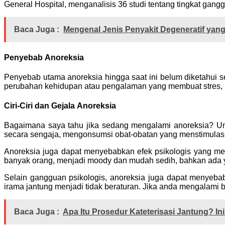
General Hospital, menganalisis 36 studi tentang tingkat g
Baca Juga :
Mengenal Jenis Penyakit Degeneratif yang
Penyebab Anoreksia
Penyebab utama anoreksia hingga saat ini belum diketahui se
perubahan kehidupan atau pengalaman yang membuat stres, ke
Ciri-Ciri dan Gejala Anoreksia
Bagaimana saya tahu jika sedang mengalami anoreksia? U
secara sengaja, mengonsumsi obat-obatan yang menstimulasi
Anoreksia juga dapat menyebabkan efek psikologis yang me
banyak orang, menjadi moody dan mudah sedih, bahkan ada ya
Selain gangguan psikologis, anoreksia juga dapat menyebabk
irama jantung menjadi tidak beraturan. Jika anda mengalami be
Baca Juga :
Apa Itu Prosedur Kateterisasi Jantung? I