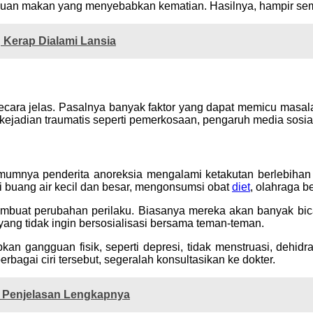
angguan makan yang menyebabkan kematian. Hasilnya, hampir s
 Kerap Dialami Lansia
cara jelas. Pasalnya banyak faktor yang dapat memicu masalah i
jadian traumatis seperti pemerkosaan, pengaruh media sosial 
mumnya penderita anoreksia mengalami ketakutan berlebih
 buang air kecil dan besar, mengonsumsi obat
diet
, olahraga b
mbuat perubahan perilaku. Biasanya mereka akan banyak bic
ng tidak ingin bersosialisasi bersama teman-teman.
an gangguan fisik, seperti depresi, tidak menstruasi, dehidra
rbagai ciri tersebut, segeralah konsultasikan ke dokter.
ni Penjelasan Lengkapnya