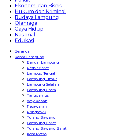
Ekonomi dan Bisnis
Hukum dan Kriminal
Budaya Lampung
Olahraga
Gaya Hidup
Nasional
Edukasi
Beranda
Kabar Lampung
Bandar Lampung
Pesisir Barat
Lampug Tengah
Lampung Timur
Lampung Selatan
Lampung Utara
Tanggamus
Way Kanan
Pesawaran
Pringsewu
Tulang Bawang
Lampung Barat
Tulang Bawang Barat
Kota Metro