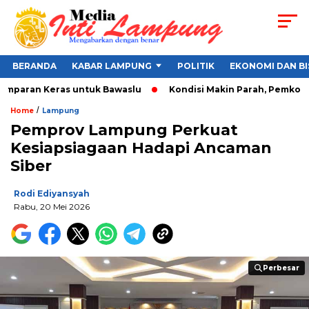
BERANDA
KABAR LAMPUNG
POLITIK
EKONOMI DAN BI
amparan Keras untuk Bawaslu
Kondisi Makin Parah, Pemkot Ba
/
Home
Lampung
Pemprov Lampung Perkuat
Kesiapsiagaan Hadapi Ancaman
Siber
Rodi Ediyansyah
Rabu, 20 Mei 2026
Perbesar
Perbesar