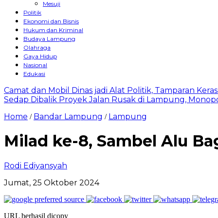
Mesuji
Politik
Ekonomi dan Bisnis
Hukum dan Kriminal
Budaya Lampung
Olahraga
Gaya Hidup
Nasional
Edukasi
Camat dan Mobil Dinas jadi Alat Politik, Tamparan Ker
Sedap Dibalik Proyek Jalan Rusak di Lampung, Monopo
Home
Bandar Lampung
Lampung
/
/
Milad ke-8, Sambel Alu B
Rodi Ediyansyah
Jumat, 25 Oktober 2024
URL berhasil dicopy