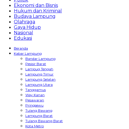
Ekonomi dan Bisnis
Hukum dan Kriminal
Budaya Lampung
Olahraga
Gaya Hidup
Nasional
Edukasi
Beranda
Kabar Lampung
Bandar Lampung
Pesisir Barat
Lampug Tengah
Lampung Timur
Lampung Selatan
Lampung Utara
Tanggamus
Way Kanan
Pesawaran
Pringsewu
Tulang Bawang
Lampung Barat
Tulang Bawang Barat
Kota Metro