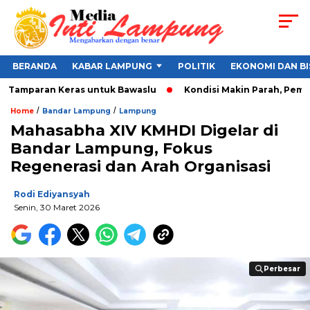
BERANDA
KABAR LAMPUNG
POLITIK
EKONOMI DAN BI
, Tamparan Keras untuk Bawaslu
Kondisi Makin Parah, Pemkot 
/
/
Home
Bandar Lampung
Lampung
Mahasabha XIV KMHDI Digelar di
Bandar Lampung, Fokus
Regenerasi dan Arah Organisasi
Rodi Ediyansyah
Senin, 30 Maret 2026
Perbesar
Perbesar