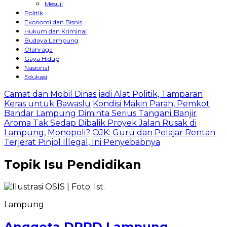
Mesuji
Politik
Ekonomi dan Bisnis
Hukum dan Kriminal
Budaya Lampung
Olahraga
Gaya Hidup
Nasional
Edukasi
Camat dan Mobil Dinas jadi Alat Politik, Tamparan
Keras untuk Bawaslu
Kondisi Makin Parah, Pemkot
Bandar Lampung Diminta Serius Tangani Banjir
Aroma Tak Sedap Dibalik Proyek Jalan Rusak di
Lampung, Monopoli?
OJK: Guru dan Pelajar Rentan
Terjerat Pinjol Illegal, Ini Penyebabnya
Topik
Isu Pendidikan
Lampung
Anggota DPRD Lampung