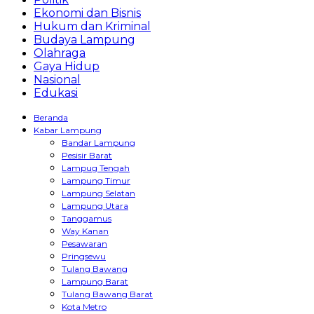
Ekonomi dan Bisnis
Hukum dan Kriminal
Budaya Lampung
Olahraga
Gaya Hidup
Nasional
Edukasi
Beranda
Kabar Lampung
Bandar Lampung
Pesisir Barat
Lampug Tengah
Lampung Timur
Lampung Selatan
Lampung Utara
Tanggamus
Way Kanan
Pesawaran
Pringsewu
Tulang Bawang
Lampung Barat
Tulang Bawang Barat
Kota Metro