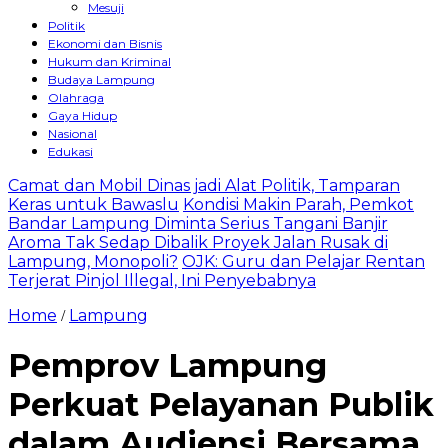
Mesuji
Politik
Ekonomi dan Bisnis
Hukum dan Kriminal
Budaya Lampung
Olahraga
Gaya Hidup
Nasional
Edukasi
Camat dan Mobil Dinas jadi Alat Politik, Tamparan
Keras untuk Bawaslu
Kondisi Makin Parah, Pemkot
Bandar Lampung Diminta Serius Tangani Banjir
Aroma Tak Sedap Dibalik Proyek Jalan Rusak di
Lampung, Monopoli?
OJK: Guru dan Pelajar Rentan
Terjerat Pinjol Illegal, Ini Penyebabnya
Home
Lampung
/
Pemprov Lampung
Perkuat Pelayanan Publik
dalam Audiensi Bersama