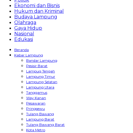
Ekonomi dan Bisnis
Hukum dan Kriminal
Budaya Lampung
Olahraga
Gaya Hidup
Nasional
Edukasi
Beranda
Kabar Lampung
Bandar Lampung
Pesisir Barat
Lampug Tengah
Lampung Timur
Lampung Selatan
Lampung Utara
Tanggamus
Way Kanan
Pesawaran
Pringsewu
Tulang Bawang
Lampung Barat
Tulang Bawang Barat
Kota Metro